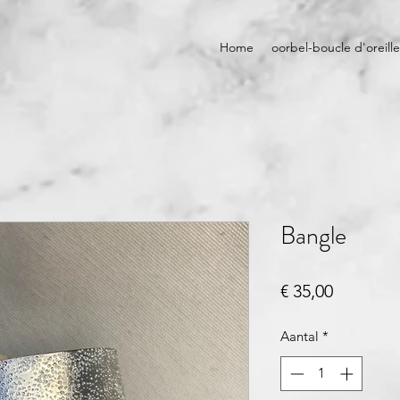
Home
oorbel-boucle d'oreille
Bangle
Prijs
€ 35,00
Aantal
*